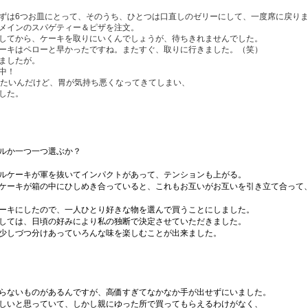
ずは6つお皿にとって、そのうち、ひとつは口直しのゼリーにして、一度席に戻り
メインのスパゲティー＆ピザを注文。
してから、ケーキを取りにいくんでしょうが、待ちきれませんでした。
ーキはペローと早かったですね。またすぐ、取りに行きました。（笑）
ましたが。
中！
べたいんだけど、胃が気持ち悪くなってきてしまい、
した。
ルか一つ一つ選ぶか？
ルケーキが軍を抜いてインパクトがあって、テンションも上がる。
ケーキが箱の中にひしめき合っていると、これもお互いがお互いを引き立て合って
ーキにしたので、一人ひとり好きな物を選んで買うことにしました。
しては、日頃の好みにより私の独断で決定させていただきました。
少しづつ分けあっていろんな味を楽しむことが出来ました。
いものがあるんですが、高価すぎてなかなか手が出せずにいました。
と思っていて、しかし親にゆった所で買ってもらえるわけがなく、