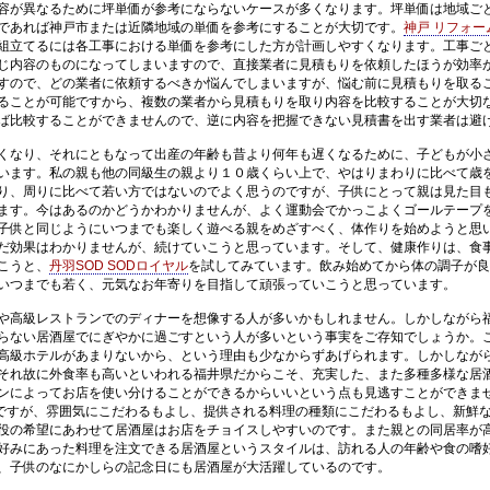
容が異なるために坪単価が参考にならないケースが多くなります。坪単価は地域ご
であれば神戸市または近隣地域の単価を参考にすることが大切です。
神戸 リフォー
組立てるには各工事における単価を参考にした方が計画しやすくなります。工事ご
じ内容のものになってしまいますので、直接業者に見積もりを依頼したほうが効率
すので、どの業者に依頼するべきか悩んでしまいますが、悩む前に見積もりを取る
ることが可能ですから、複数の業者から見積もりを取り内容を比較することが大切
ば比較することができませんので、逆に内容を把握できない見積書を出す業者は避
くなり、それにともなって出産の年齢も昔より何年も遅くなるために、子どもが小
います。私の親も他の同級生の親より１０歳くらい上で、やはりまわりに比べて歳
り、周りに比べて若い方ではないのでよく思うのですが、子供にとって親は見た目
ます。今はあるのかどうかわかりませんが、よく運動会でかっこよくゴールテープ
子供と同じようにいつまでも楽しく遊べる親をめざすべく、体作りを始めようと思
だ効果はわかりませんが、続けていこうと思っています。そして、健康作りは、食
こうと、
丹羽SOD SODロイヤル
を試してみています。飲み始めてから体の調子が良
いつまでも若く、元気なお年寄りを目指して頑張っていこうと思っています。
や高級レストランでのディナーを想像する人が多いかもしれません。しかしながら
らない居酒屋でにぎやかに過ごすという人が多いという事実をご存知でしょうか。
高級ホテルがあまりないから、という理由も少なからずあげられます。しかしなが
それ故に外食率も高いといわれる福井県だからこそ、充実した、また多種多様な居
ンによってお店を使い分けることができるからいいという点も見逃すことができま
ですが、雰囲気にこだわるもよし、提供される料理の種類にこだわるもよし、新鮮
役の希望にあわせて居酒屋はお店をチョイスしやすいのです。また親との同居率が
好みにあった料理を注文できる居酒屋というスタイルは、訪れる人の年齢や食の嗜
、子供のなにかしらの記念日にも居酒屋が大活躍しているのです。