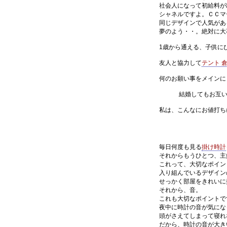
社会人になって初給料が出
シャネルですよ。ＣＣマーク
同じデザインで人気があるな
夢のよう・・。絶対に大事に
1歳から通える、子供にぴ
友人と協力して
テント 
何のお願い事をメインに
結婚してもお互いに信じ
私は、こんなにお値打ちに
毎日何度も見る
掛け時計
それからもうひとつ、主婦
これって、大切なポイン
入り組んでいるデザインのも
せっかく部屋をきれいに掃除
それから、音。
これも大切なポイントで
夜中に時計の音が気になって
頭がさえてしまって寝れな
だから、時計の音が大きい