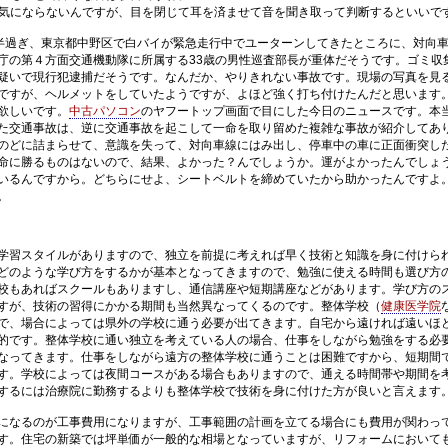
ならないんですが、目を閉じて耳を済ませて音を聞き取って判断するといいで
前9時半過ぎ、東京都中野区で白バイが緊急走行中でユーターンしてきたところに、対向
庁の第４方面交通機動隊に所属する33歳の男性巡査部長が重体だそうです。ゴミ収
疑いで現行犯逮捕だそうです。なんだか、やりきれない事故です。現場の写真を見
ですが、ヘルメットをしていたようですが、よほど強く打ち付けたんだと思います
欲しいです。
中古パソコン
のヤフートップ画面で目にした今日のニュースです。本
た交通事故は、逆に交通事故を起こして一命を取り留めた複雑な事故が紹介してあ
のどに詰まらせて、意識を失って、対向車線にはみ出し、停車中の車に正面衝突し
命に勝るものはないので、結果、よかった？んでしょうか。運がよかったんでしょ
いるんですから。どちらにせよ、シートベルトを締めていたから助かったんですよ
。
学習スタイルがありますので、独立を前提に考えれば早く技術と知識を身に付けら
どのような学び方をするかが基本となってきますので、勉強に使える時間も選び方
校もあればスクールもありますし、通信講座や短期講座などがあります。学び方の
すが、技術の習得にかかる期間も当然異なってくるのです。整体学校（
健康医学院
で、場合によっては県外の学校に通う必要が出てきます。自宅から遠ければ遠いほ
的です。整体学校に通い独立を考えている人の場合、仕事をしながら勉強をする必
なってきます。仕事をしながら遠方の整体学校に通うことは困難ですから、短期間
す。学校によっては夜間コースがある場合もありますので、通える時間帯や期間を
するには治療院に勤務するよりも整体学校で技術を身に付けた方が良いと言えます
になるのが工事費用になりますが、工事範囲の計画を立てる場合にも費用が関わっ
す。住宅の新築では坪単価が一般的な相場となっていますが、リフォームにおいて