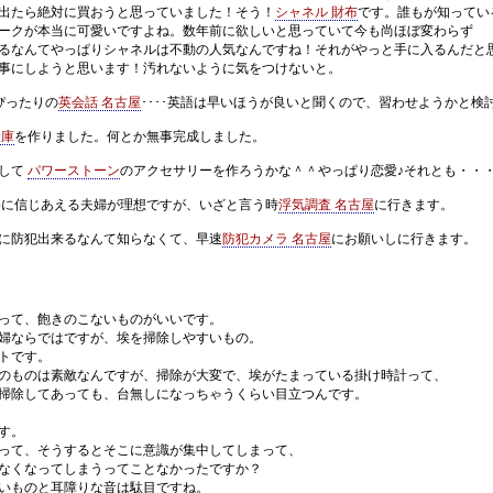
たら絶対に買おうと思っていました！そう！
シャネル 財布
です。誰もが知ってい
が本当に可愛いですよね。数年前に欲しいと思っていて今も尚ほぼ変わらず
んてやっぱりシャネルは不動の人気なんですね！それがやっと手に入るんだと
しようと思います！汚れないように気をつけないと。
ったりの
英会話 名古屋
････英語は早いほうが良いと聞くので、習わせようかと検
倉庫
を作りました。何とか無事完成しました。
して
パワーストーン
のアクセサリーを作ろうかな＾＾やっぱり恋愛♪それとも・・
あえる夫婦が理想ですが、いざと言う時
浮気調査 名古屋
に行きます。
防犯出来るなんて知らなくて、早速
防犯カメラ 名古屋
にお願いしに行きます。
って、飽きのこないものがいいです。
ならではですが、埃を掃除しやすいもの。
トです。
のは素敵なんですが、掃除が大変で、埃がたまっている掛け時計って、
してあっても、台無しになっちゃうくらい目立つんです。
す。
、そうするとそこに意識が集中してしまって、
くなってしまうってことなかったですか？
ものと耳障りな音は駄目ですね。