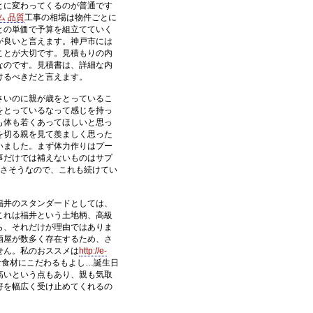
とに変わってくるのが普通です
ム 品質
工事の相場は物件ごとに
との単価で予算を組立てていく
が良いと言えます。神戸市には
ことが大切です。見積もりの内
なのです。見積書は、詳細な内
けるべきだと言えます。
さいのに親が歳をとっているこ
をとっているなって感じを持っ
も体も若くあってほしいと思っ
を切る親を見て羨ましく思った
いました。まず体力作りはプー
事だけでは補えないものはサプ
さそうなので、これも続けてい
福井のスタンダードとしては、
これは福井という土地柄、高級
ら、それだけが理由ではありま
酒屋が数多く存在するため、さ
せん。私のおススメは
http://e-
な食材にこだわるもよし…誕生日
高いという点もあり、親も気取
好を幅広く受け止めてくれるの