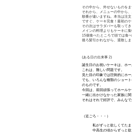
その中から、外せないものをま
それから、メニューの中から、
順番が違いますね。本当は注文
ですぐ、ケーキ完食！最初のケ
その次はサラダバーも取ってき
メインの料理よりもケーキに集
15個食べたところで頭では食
後ろ髪引かれながら、退散しま
(ある日の出来事 2)
誕生日のお祝いケーキは、ホー
これは、難しい問題です。
見た目の印象では圧倒的にホー
でも、いろんな種類のショート
のものです。
今回は、前回頑張ってホールケ
一緒に出かけなかった家族に関
それはそれで好評で、みんなで
（近ごろ・・・）
私がずっと欲しくてたまらな
中高生の頃からずっと欲しい