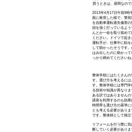
買うときは、昼間なので気に
2013年4月17日午
面に衝突した様で、警視
を自動車運転過失傷害の
頭を強く打っているよう
んとか一命を取り留めて
ください。ドイツで起き
運転手が、仕事中に飴を
して助かったそうです。
はみ出したのに助かって
っかり締めてくださいね
整体学校にはたくさんの
す。選び方を考えるには
す。整体学校には専門学
る技術や知識が異なりま
ある訳ではありませんの
講座を利用するのも効果
時間帯も選び方の基準に
とも考える必要がありま
です。整体師として独立
リフォームを行う際に気
断していく必要がありま