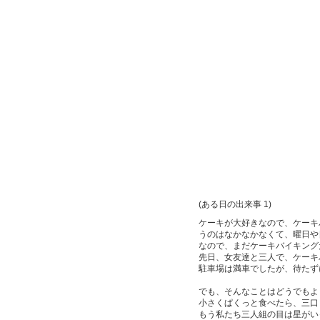
(ある日の出来事 1)
ケーキが大好きなので、ケーキ
うのはなかなかなくて、曜日や
なので、まだケーキバイキング
先日、女友達と三人で、ケーキ
駐車場は満車でしたが、待たず
でも、そんなことはどうでもよ
小さくぱくっと食べたら、三口
もう私たち三人組の目は星がい