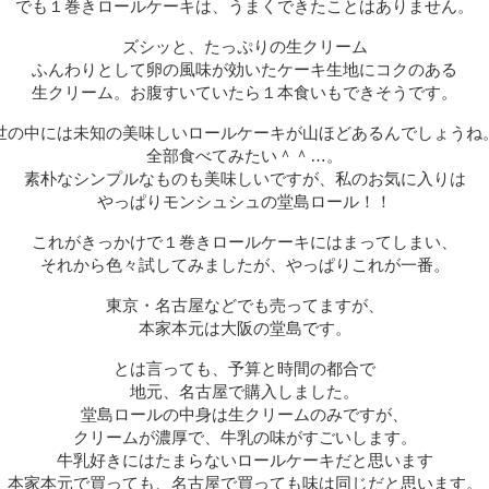
でも１巻きロールケーキは、うまくできたことはありません。
ズシッと、たっぷりの生クリーム
ふんわりとして卵の風味が効いたケーキ生地にコクのある
生クリーム。お腹すいていたら１本食いもできそうです。
世の中には未知の美味しいロールケーキが山ほどあるんでしょうね
全部食べてみたい＾＾…。
素朴なシンプルなものも美味しいですが、私のお気に入りは
やっぱりモンシュシュの堂島ロール！！
これがきっかけで１巻きロールケーキにはまってしまい、
それから色々試してみましたが、やっぱりこれが一番。
東京・名古屋などでも売ってますが、
本家本元は大阪の堂島です。
とは言っても、予算と時間の都合で
地元、名古屋で購入しました。
堂島ロールの中身は生クリームのみですが、
クリームが濃厚で、牛乳の味がすごいします。
牛乳好きにはたまらないロールケーキだと思います
本家本元で買っても、名古屋で買っても味は同じだと思います。