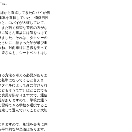
すね。
車線から直進してきた白バイが側
集車を運転していた、45愛男性
ると、白バイが大破していて、
。まだ若く有望な警官の方がな
当に皆さん事故には気をつけて
りました。それは、タクシーの
たさいに、詰まった飴が飛び出
うね。対向車線に意識を失って
。皆さんも、シートベルトはし
れる方法を考える必要がありま
の基準になってくると言えま
スタイルによって身に付けられ
などもそうです）はどこにでも
ど費用が掛かりますので、通信
要がありますので、学校に通う
で習得できる学校を選択するこ
考慮して選んでいくことが大切
。
てきますので、相場を参考に判
も平均的な坪単価はあります。