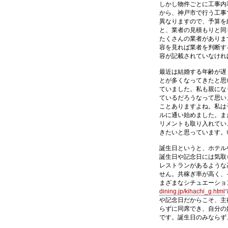
しかし物件ごとに工事内
から、神戸市で行う工事
異なりますので、予算を
と、業者の見積もりと同
たくさんの業者がありま
容を見れば業者を判断す
容が記載されていなけれ
最近は結婚する年齢が遅
とが多くなってきたと思
ていました。私も親にな
ているだろうなって思い
ことありますよね。私は
ルに通い始めました。ま
リメントも取り入れてい
きたいと思っています。
誕生日というと、ホテル
誕生日や記念日には気取
レストランがあるような
せん。共稼ぎ率が高く、
まざまなシチュエーショ
dining.jp/kihachi_g.html
や記念日だからこそ、主
らずに同席でき、自分の
です。誕生日のみならず